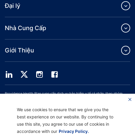
Đại lý
Nhà Cung Cấp
Giới Thiệu
Providence Health Plan cung cấp dịch vụ bảo hiểm y tế cá nhân, theo nhóm
thương mại và ASO.
Providence Health Assurance là một HMO, HMO‐POS và HMO SNP có hợp đồng
với Medicare và Bảo Hiểm Y Tế Oregon. Việc đăng ký Providence Health
We use cookies to ensure that we give you the
Assurance phụ thuộc vào việc gia hạn hợp đồng.
best experience on our website. By continuing to
use this site, you agree to our use of cookies in
accordance with our
Privacy Policy.