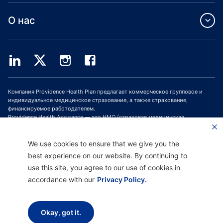
О нас
Компания Providence Health Plan предлагает коммерческое групповое и
индивидуальное медицинское страхование, а также страхование,
финансируемое работодателем.
Providence Health Assurance — это HMO (страховая медицинская
организация, СМО), HMO-POS (СМО с пунктом обслуживания) и HMO SNP
(СМО с планами для лиц с особыми потребностями), имеющая договоры с
Medicare и Oregon Health Plan. Зачисление в программу медицинского
We use cookies to ensure that we give you the
страхования Providence Health Assurance зависит от продления договора.
best experience on our website. By continuing to
use this site, you agree to our use of cookies in
accordance with our
Privacy Policy.
Отказ от ответственности |
Отсутствие дискриминации и поддержка
общения |
Уведомление о соблюдении конфиденциальности |
Условия
использования и политика конфиденциальности
Okay, got it.
Авторское право © 2026 Providence Health Plan, Providence Plan Partners и