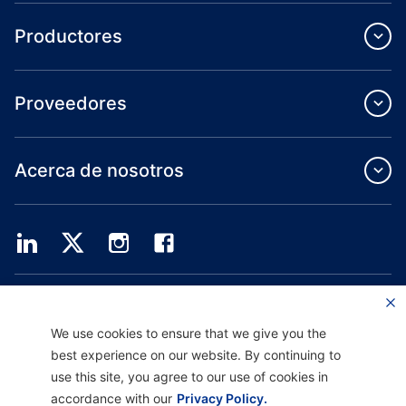
Productores
Proveedores
Acerca de nosotros
Providence Health Plan ofrece servicios de grupo comercial, cobertura médica
individual y ASO.
Providence Health Assurance es un HMO, HMO-POS y HMO SNP con contratos
We use cookies to ensure that we give you the
de Medicare y Oregon Health Plan. El registro en Providence Health Assurance
best experience on our website. By continuing to
depende de la renovación del contrato.
use this site, you agree to our use of cookies in
accordance with our
Privacy Policy.