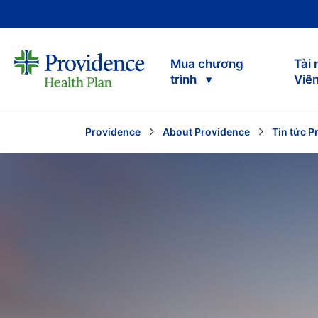
Mua chương
Tài
trình
Viê
Providence
About Providence
Tin tức P