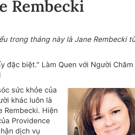
ne Rembecki
ểu trong tháng này là Jane Rembecki t
ấy đặc biệt." Làm Quen với Người Chăm
i
sóc sức khỏe của
ời khác luôn là
e Rembecki. Hiện
 của Providence
phận dịch vụ