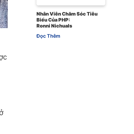
Nhân Viên Chăm Sóc Tiêu
Biểu Của PHP:
Ronni Nichuals
Đọc Thêm
g
ợc
ở