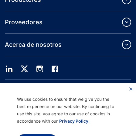
Proveedores
Acerca de nosotros
Providence Health Plan ofrece servicios de grupo comercial, cobertura médica
individual y ASO.
Providence Health Assurance es un HMO, HMO-POS y HMO SNP con contratos
We use cookies to ensure that we give you the
de Medicare y Oregon Health Plan. El registro en Providence Health Assurance
best experience on our website. By continuing to
depende de la renovación del contrato.
use this site, you agree to our use of cookies in
accordance with our
Privacy Policy.
Descargo de responsabilidad |
No discriminación y asistencia a la comunicación