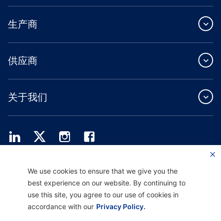
生产商
供应商
关于我们
Providence Health Plan 提供商业团体、个人健康保障和 ASO 服务。
We use cookies to ensure that we give you the
Providence Health Assurance 是一家 HMO、HMO-POS 和 HMO SNP，与
best experience on our website. By continuing to
Medicare 和俄勒冈州健康计划签有合同。Providence Health Assurance 的注册取决
于合同续约。
use this site, you agree to our use of cookies in
accordance with our
Privacy Policy.