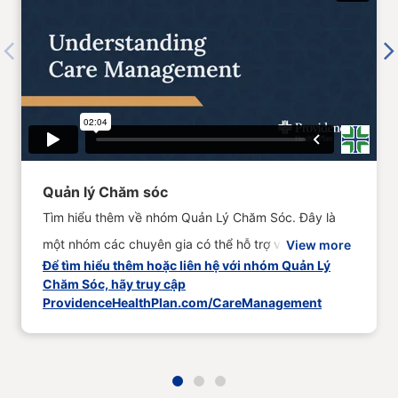
Previous
Next
Quản lý Chăm sóc
Tìm hiểu thêm về nhóm Quản Lý Chăm Sóc. Đây là
một nhóm các chuyên gia có thể hỗ trợ về quyền lợi
View more
Để tìm hiểu thêm hoặc liên hệ với nhóm Quản Lý
cho quý vị và giúp hướng dẫn quý vị sử dụng hệ
Chăm Sóc, hãy truy cập
thống chăm sóc sức khoẻ, cùng nhiều hỗ trợ khác.
ProvidenceHealthPlan.com/CareManagement