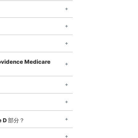
idence Medicare
 D 部分？