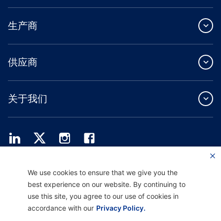
生产商
供应商
关于我们
Providence Health Plan 提供商业团体、个人健康保障和 ASO 服务。
We use cookies to ensure that we give you the
Providence Health Assurance 是一家 HMO、HMO-POS 和 HMO SNP，与
best experience on our website. By continuing to
Medicare 和俄勒冈州健康计划签有合同。Providence Health Assurance 的注册取决
于合同续约。
use this site, you agree to our use of cookies in
accordance with our
Privacy Policy.