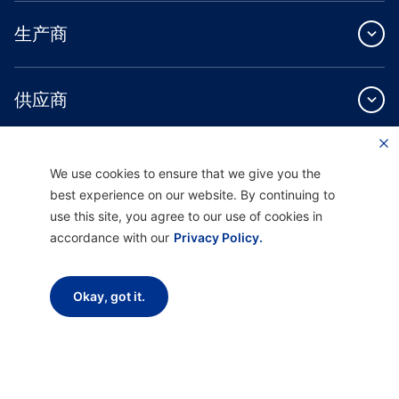
生产商
供应商
关于我们
We use cookies to ensure that we give you the
best experience on our website. By continuing to
use this site, you agree to our use of cookies in
accordance with our
Privacy Policy.
Providence Health Plan 提供商业团体、个人健康保障和 ASO 服务。
Okay, got it.
Providence Health Assurance 是一家 HMO、HMO-POS 和 HMO SNP，与
Medicare 和俄勒冈州健康计划签有合同。Providence Health Assurance 的注册取决
于合同续约。