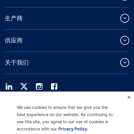
生产商
供应商
关于我们
Providence Health Plan 提供商业团体、个人健康保障和 ASO 服务。
We use cookies to ensure that we give you the
Providence Health Assurance 是一家 HMO、HMO-POS 和 HMO SNP，与
best experience on our website. By continuing to
Medicare 和俄勒冈州健康计划签有合同。Providence Health Assurance 的注册取决
于合同续约。
use this site, you agree to our use of cookies in
accordance with our
Privacy Policy.