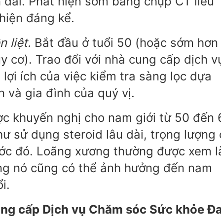
n dài. Phát hiện sớm bằng chụp CT liều
thiện đáng kể.
 liệt.
Bắt đầu ở tuổi 50 (hoặc sớm hơn
y cơ). Trao đổi với nhà cung cấp dịch v
 lợi ích của việc kiểm tra sàng lọc dựa
n và gia đình của quý vị.
c khuyến nghị cho nam giới từ 50 đến 
hư sử dụng steroid lâu dài, trọng lượng
ước đó. Loãng xương thường được xem l
ng nó cũng có thể ảnh hưởng đến nam
i.
ung cấp Dịch vụ Chăm sóc Sức khỏe Đ