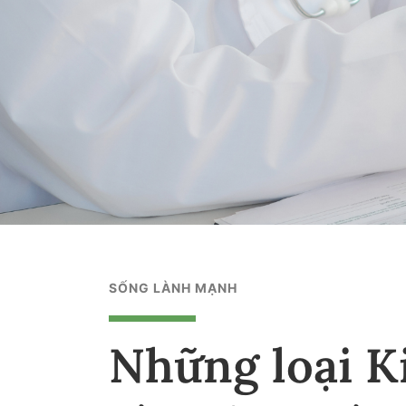
SỐNG LÀNH MẠNH
Những loại K