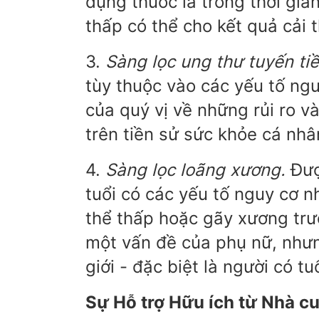
dụng thuốc lá trong thời gia
thấp có thể cho kết quả cải 
3.
Sàng lọc ung thư tuyến tiền
tùy thuộc vào các yếu tố ngu
của quý vị về những rủi ro và
trên tiền sử sức khỏe cá nhâ
4.
Sàng lọc loãng xương.
Đượ
tuổi có các yếu tố nguy cơ n
thể thấp hoặc gãy xương tr
một vấn đề của phụ nữ, như
giới - đặc biệt là người có tuổ
Sự Hỗ trợ Hữu ích từ Nhà c