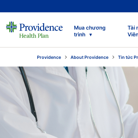
Mua chương
Tài
trình
Viê
Providence
About Providence
Tin tức P