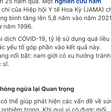
hơn 25 năm qua. Một
nghiên cứu năm
chí của Hiệp hội Y tế Hoa Kỳ (JAMA) c
rung bình tăng lên 5,8 năm vào năm 2021
từ năm 1996.
i dịch COVID-19, tỷ lệ sử dụng quá liều
ác yếu tố góp phần vào kết quả này.
ng nổi bật: nam giới có xu hướng tránh
 sĩ.
Phòng ngừa lại Quan trọng
có thể giúp phát hiện các vấn đề về sứ
 nghiêm trọng. Khi quý vị có được mối