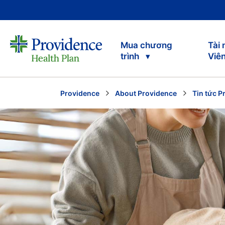
Mua chương
Tài
trình
Viê
Providence
About Providence
Tin tức P