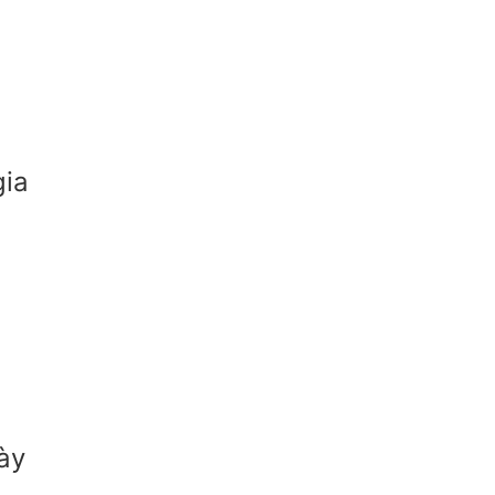
gia
ày