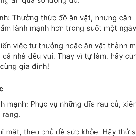
ng ăn quá số lượng đó.
ành: Thưởng thức đồ ăn vặt, nhưng cân
hẩm lành mạnh hơn trong suốt một ngày
iến việc tự thưởng hoặc ăn vặt thành m
 cả nhà đều vui. Thay vì tự làm, hãy cù
cùng gia đình!
c
h mạnh: Phục vụ những đĩa rau củ, xiê
 rang.
i mắt, theo chủ đề sức khỏe: Hãy thử s