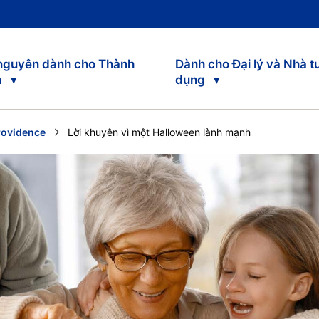
 nguyên dành cho Thành
Dành cho Đại lý và Nhà t
n
dụng
rovidence
Current:
Lời khuyên vì một Halloween lành mạnh