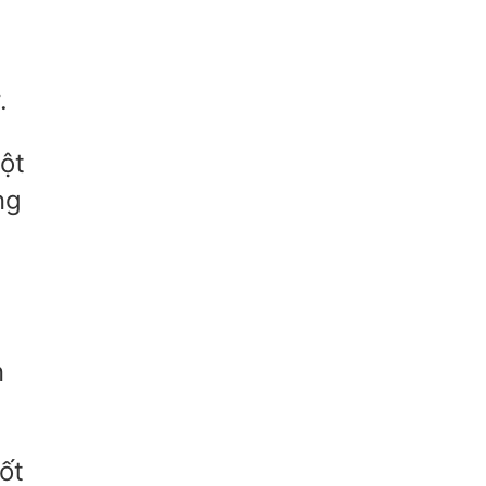
.
ột
ng
n
ốt