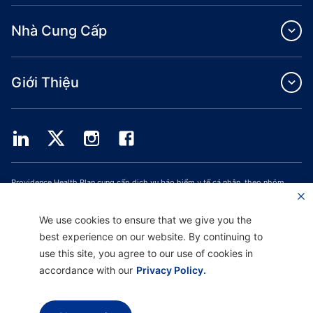
Nhà Cung Cấp
Giới Thiệu
Providence Health Plan cung cấp dịch vụ bảo hiểm y tế cá nhân, theo nhóm
thương mại và ASO.
Providence Health Assurance là một HMO, HMO‐POS và HMO SNP có hợp đồng
với Medicare và Bảo Hiểm Y Tế Oregon. Việc đăng ký Providence Health
We use cookies to ensure that we give you the
Assurance phụ thuộc vào việc gia hạn hợp đồng.
best experience on our website. By continuing to
use this site, you agree to our use of cookies in
accordance with our
Privacy Policy.
Tuyên Bố Miễn Trừ Trách Nhiệm |
Hỗ Trợ Không Phân Biệt Đối Xử và Giao Tiếp
|
Thông Báo về Thực Hành Quyền Riêng Tư |
Điều Khoản Sử Dụng & Chính Sách
Quyền Riêng Tư