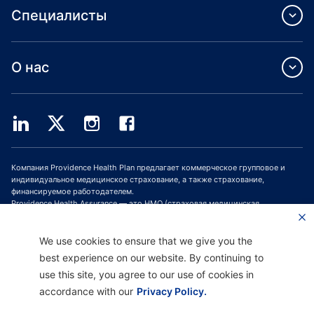
Специалисты
О нас
Компания Providence Health Plan предлагает коммерческое групповое и
индивидуальное медицинское страхование, а также страхование,
финансируемое работодателем.
Providence Health Assurance — это HMO (страховая медицинская
организация, СМО), HMO-POS (СМО с пунктом обслуживания) и HMO SNP
(СМО с планами для лиц с особыми потребностями), имеющая договоры с
Medicare и Oregon Health Plan. Зачисление в программу медицинского
We use cookies to ensure that we give you the
страхования Providence Health Assurance зависит от продления договора.
best experience on our website. By continuing to
use this site, you agree to our use of cookies in
accordance with our
Privacy Policy.
Отказ от ответственности |
Отсутствие дискриминации и поддержка