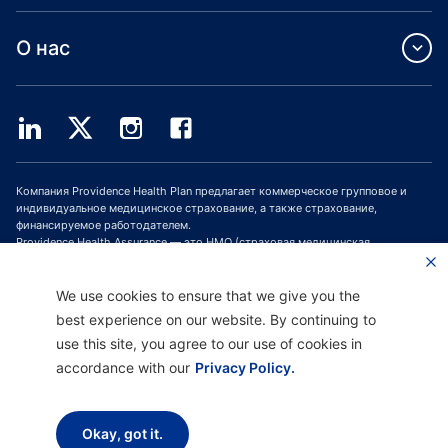
О нас
Компания Providence Health Plan предлагает коммерческое групповое и
индивидуальное медицинское страхование, а также страхование,
финансируемое работодателем.
Providence Health Assurance — это HMO (страховая медицинская
организация, СМО), HMO-POS (СМО с пунктом обслуживания) и HMO SNP
(СМО с планами для лиц с особыми потребностями), имеющая договоры с
Medicare и Oregon Health Plan. Зачисление в программу медицинского
We use cookies to ensure that we give you the
страхования Providence Health Assurance зависит от продления договора.
best experience on our website. By continuing to
use this site, you agree to our use of cookies in
accordance with our
Privacy Policy.
Отказ от ответственности |
Отсутствие дискриминации и поддержка
общения |
Уведомление о соблюдении конфиденциальности |
Условия
использования и политика конфиденциальности
Okay, got it.