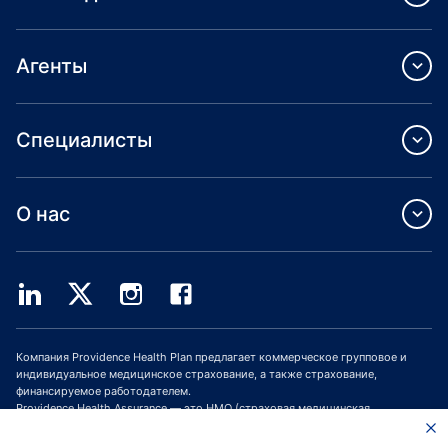
Агенты
Специалисты
О нас
Компания Providence Health Plan предлагает коммерческое групповое и
индивидуальное медицинское страхование, а также страхование,
финансируемое работодателем.
Providence Health Assurance — это HMO (страховая медицинская
организация, СМО), HMO-POS (СМО с пунктом обслуживания) и HMO SNP
(СМО с планами для лиц с особыми потребностями), имеющая договоры с