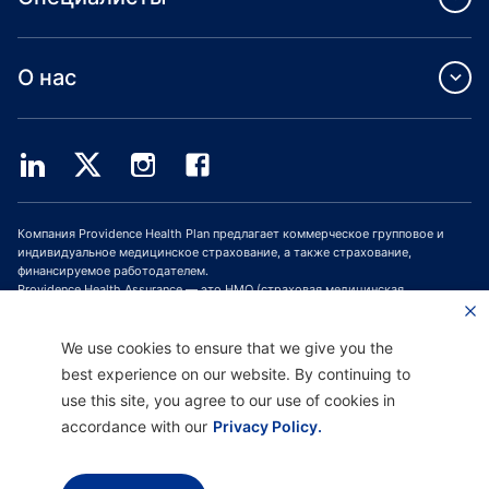
О нас
Компания Providence Health Plan предлагает коммерческое групповое и
индивидуальное медицинское страхование, а также страхование,
финансируемое работодателем.
Providence Health Assurance — это HMO (страховая медицинская
организация, СМО), HMO-POS (СМО с пунктом обслуживания) и HMO SNP
(СМО с планами для лиц с особыми потребностями), имеющая договоры с
Medicare и Oregon Health Plan. Зачисление в программу медицинского
We use cookies to ensure that we give you the
страхования Providence Health Assurance зависит от продления договора.
best experience on our website. By continuing to
use this site, you agree to our use of cookies in
accordance with our
Privacy Policy.
Отказ от ответственности |
Отсутствие дискриминации и поддержка
общения |
Уведомление о соблюдении конфиденциальности |
Условия
использования и политика конфиденциальности