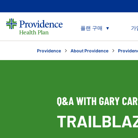
플랜 구매
가
Providence
About Providence
Provide