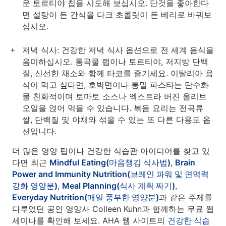
운 토르티야 칩을 시도해 보십시오. 단것을 좋아한다
면 설탕이 든 간식을 다크 초콜릿이 든 베리로 바꿔보
십시오.
저녁 식사: 건강한 저녁 식사 옵션으로 전 세계 음식을
음미하십시오. 통곡물 랩이나 토르티야, 저지방 단백
질, 신선한 채소와 함께 타코를 즐기세요. 이탈리아 음
식이 먹고 싶다면, 호박면이나 통밀 파스타는 탄수화
물 친화적이며 토마토 소스나 엑스트라 버진 올리브
오일을 얹어 먹을 수 있습니다. 볶음 요리는 전곡류
쌀, 단백질 및 야채와 섞을 수 있는 또 다른 다용도 옵
션입니다.
더 많은 영양 팁이나 건강한 식습관 아이디어를 찾고 있
다면 최근
Mindful Eating(마음챙김 식사법)
,
Brain
Power and Immunity Nutrition(브레인 파워 및 면역력
강화 영양분)
,
Meal Planning(식사 계획 짜기)
,
Everyday Nutrition(매일 풍부한 영양분)
과 같은 주제를
다루었던 공인 영양사 Colleen Kuhn과 함께하는 무료 웹
세미나를 확인해 보세요. AHA 웹 사이트의
건강한 식습