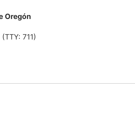
de Oregón
0
(TTY: 711)