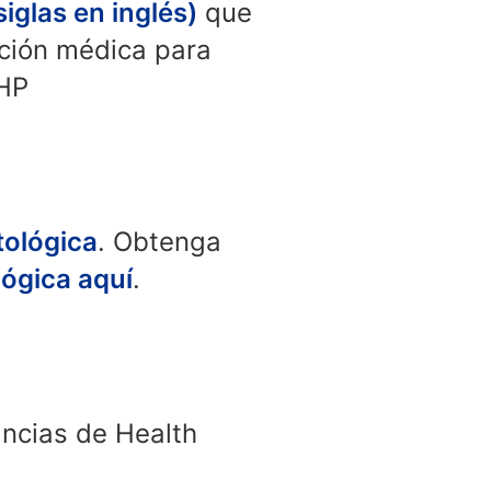
iglas en inglés)
que
nción médica para
OHP
tológica
. Obtenga
lógica aquí
.
ncias de Health