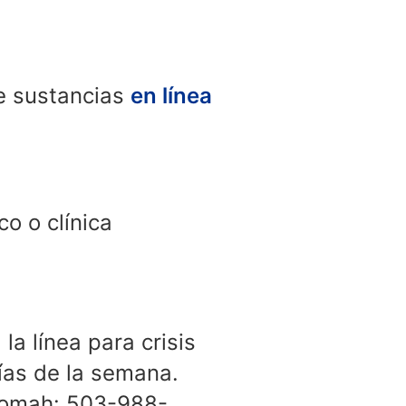
e sustancias
en línea
o o clínica
la línea para crisis
ías de la semana.
nomah: 503-988-