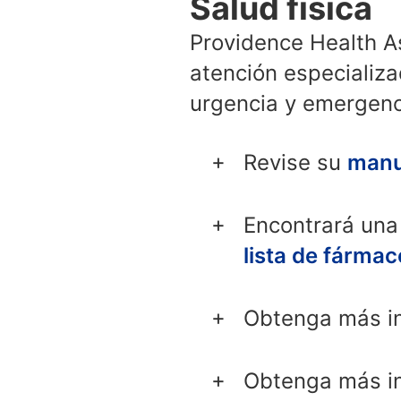
Salud física
Providence Health As
atención especializad
urgencia y emergenc
Revise su
manu
Encontrará una 
lista de fárma
Obtenga más i
Obtenga más in