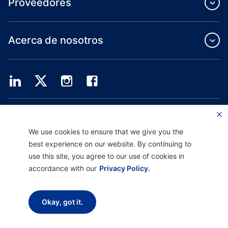
Proveedores
Acerca de nosotros
Providence Health Plan ofrece servicios de grupo comercial, cobertura médica
individual y ASO.
Providence Health Assurance es un HMO, HMO-POS y HMO SNP con contratos
We use cookies to ensure that we give you the
de Medicare y Oregon Health Plan. El registro en Providence Health Assurance
best experience on our website. By continuing to
depende de la renovación del contrato.
use this site, you agree to our use of cookies in
accordance with our
Privacy Policy.
Descargo de responsabilidad |
No discriminación y asistencia a la comunicación
|
Aviso sobre prácticas de privacidad |
Términos de uso y política de privacidad
Okay, got it.
Copyright © 2026 Providence Health Plan, Providence Plan Partners y
Providence Health Assurance. Todos los derechos reservados.