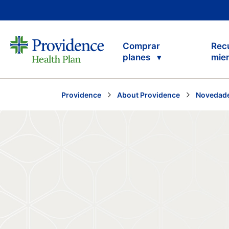
Comprar
Rec
planes
mie
Providence
About Providence
Novedade