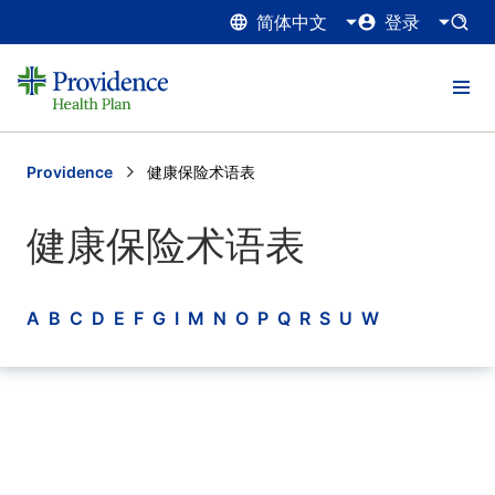
简体中文
登录
Providence
Current:
健康保险术语表
健康保险术语表
A
B
C
D
E
F
G
I
M
N
O
P
Q
R
S
U
W