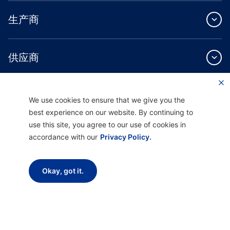
生产商
供应商
关于我们
We use cookies to ensure that we give you the
best experience on our website. By continuing to
use this site, you agree to our use of cookies in
accordance with our
Privacy Policy.
Providence Health Plan 提供商业团体、个人健康保障和 ASO 服务。
Okay, got it.
Providence Health Assurance 是一家 HMO、HMO-POS 和 HMO SNP，与
Medicare 和俄勒冈州健康计划签有合同。Providence Health Assurance 的注册取决
于合同续约。