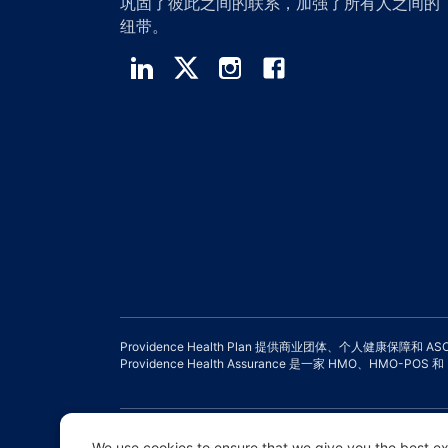
巩固了彼此之间的联系，加强了所有人之间的
纽带。
Providence Health Plan 提供商业团体、个人健康保障和 A
Providence Health Assurance 是一家 HMO、HMO-P
免责声明 |
非歧视和沟通协助 |
隐私惯例通知
使用条款和隐私政
We use cookies to ensure that we give you the best exp