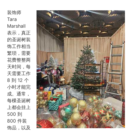
装饰师
Tara
Marshall
表示，真正
的圣诞树装
饰工作相当
繁琐，需要
花费整整两
天时间，每
天需要工作
8 到 12 个
小时才能完
成。通常，
每棵圣诞树
上都会挂上
500 到
800 件装
饰品，以及