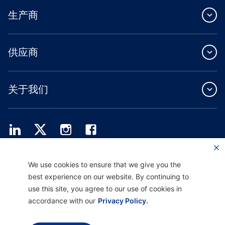
生产商
供应商
关于我们
Providence Health Plan 提供商业团体、个人健康保障和 ASO 服务。
We use cookies to ensure that we give you the
Providence Health Assurance 是一家 HMO、HMO-POS 和 HMO SNP，与
best experience on our website. By continuing to
Medicare 和俄勒冈州健康计划签有合同。Providence Health Assurance 的注册取决
于合同续约。
use this site, you agree to our use of cookies in
accordance with our
Privacy Policy.