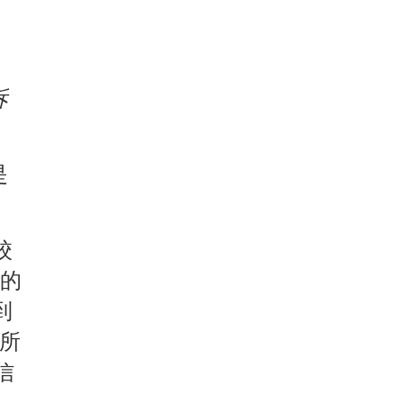
诉
是
校
心的
到
，所
信