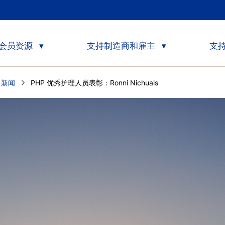
会员资源
支持制造商和雇主
支
e 新闻
Current:
PHP 优秀护理人员表彰：Ronni Nichuals