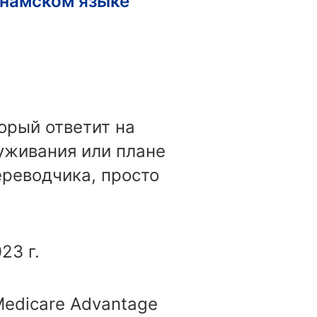
етнамском языке
орый ответит на
уживания или плане
ереводчика, просто
23 г.
Medicare Advantage