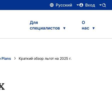
Русский
Вход
Для
О
специалистов
нас
 Plans
Current:
Краткий обзор льгот на 2025 г.
х