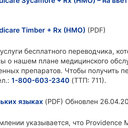
dicare Sycamore + Rx (HMO) – на вь
dicare Timber + Rx (HMO)
(PDF)
слуги бесплатного переводчика, кот
ы о нашем плане медицинского обсл
енных препаратов. Чтобы получить п
ел.:
1-800-603-2340
(TTП: 711).
льких языках
(PDF) Обновлен 26.04.20
лении указывается, что Providence 