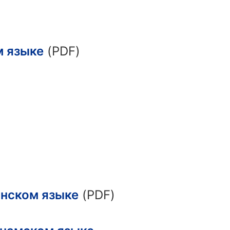
м языке
(PDF)
анском языке
(PDF)