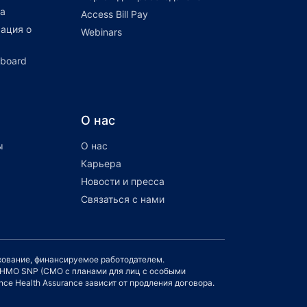
а
Access Bill Pay
ация о
Webinars
hboard
О нас
ы
О нас
Карьера
Новости и пресса
Связаться с нами
ахование, финансируемое работодателем.
и HMO SNP (СМО с планами для лиц с особыми
ce Health Assurance зависит от продления договора.