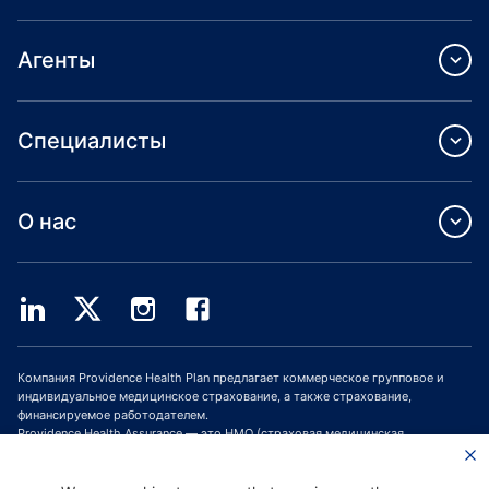
Агенты
Специалисты
О нас
Компания Providence Health Plan предлагает коммерческое групповое и
индивидуальное медицинское страхование, а также страхование,
финансируемое работодателем.
Providence Health Assurance — это HMO (страховая медицинская
организация, СМО), HMO-POS (СМО с пунктом обслуживания) и HMO SNP
(СМО с планами для лиц с особыми потребностями), имеющая договоры с
Medicare и Oregon Health Plan. Зачисление в программу медицинского