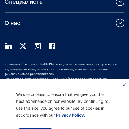
Специалисты
О нас
Компания Providence Health Plan предлагает коммерческое групповое и
индивидуальное медицинское страхование, а также страхование,
финансируемое работодателем.
Providence Health Assurance — это HMO (страховая медицинская
организация, СМО), HMO-POS (СМО с пунктом обслуживания) и HMO SNP
(СМО с планами для лиц с особыми потребностями), имеющая договоры с
Medicare и Oregon Health Plan. Зачисление в программу медицинского
We use cookies to ensure that we give you the
страхования Providence Health Assurance зависит от продления договора.
best experience on our website. By continuing to
use this site, you agree to our use of cookies in
accordance with our
Privacy Policy.
Отказ от ответственности |
Отсутствие дискриминации и поддержка
общения |
Уведомление о соблюдении конфиденциальности |
Условия