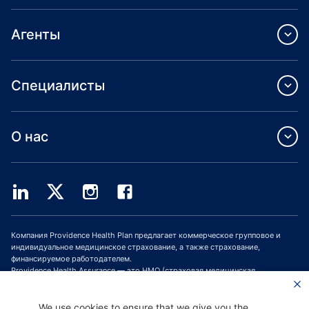
Агенты
Специалисты
О нас
Компания Providence Health Plan предлагает коммерческое групповое и
индивидуальное медицинское страхование, а также страхование,
финансируемое работодателем.
Providence Health Assurance — это HMO (страховая медицинская
организация, СМО), HMO-POS (СМО с пунктом обслуживания) и HMO SNP
(СМО с планами для лиц с особыми потребностями), имеющая договоры с
Medicare и Oregon Health Plan. Зачисление в программу медицинского
We use cookies to ensure that we give you the