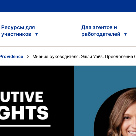
Ресурсы для
Для агентов и
участников
работодателей
Providence
Current:
Мнение руководителя: Эшли Уайз. Преодоление 