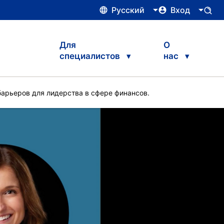
Русский
Вход
Для
О
специалистов
нас
барьеров для лидерства в сфере финансов.