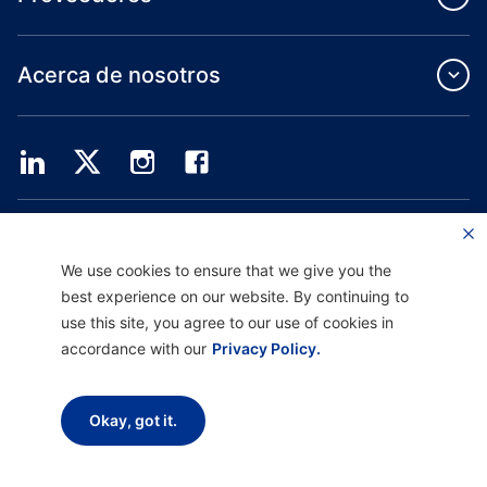
Acerca de nosotros
Providence Health Plan ofrece servicios de grupo comercial, cobertura médica
individual y ASO.
Providence Health Assurance es un HMO, HMO-POS y HMO SNP con contratos
We use cookies to ensure that we give you the
de Medicare y Oregon Health Plan. El registro en Providence Health Assurance
best experience on our website. By continuing to
depende de la renovación del contrato.
use this site, you agree to our use of cookies in
accordance with our
Privacy Policy.
Descargo de responsabilidad |
No discriminación y asistencia a la comunicación
|
Aviso sobre prácticas de privacidad |
Términos de uso y política de privacidad
Okay, got it.
Copyright © 2026 Providence Health Plan, Providence Plan Partners y
Providence Health Assurance. Todos los derechos reservados.