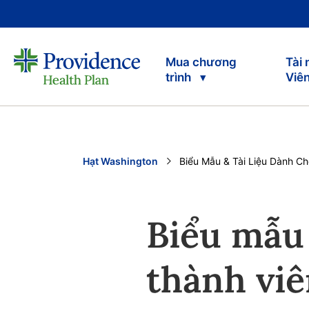
Mua chương
Tài
trình
Viê
Hạt Washington
Current:
Biểu Mẫu & Tài Liệu Dành C
Biểu mẫu 
thành vi