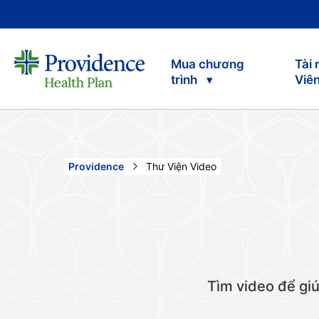
Mua chương
Tài
trình
Viê
Current:
Providence
Thư Viện Video
Tìm video để giú