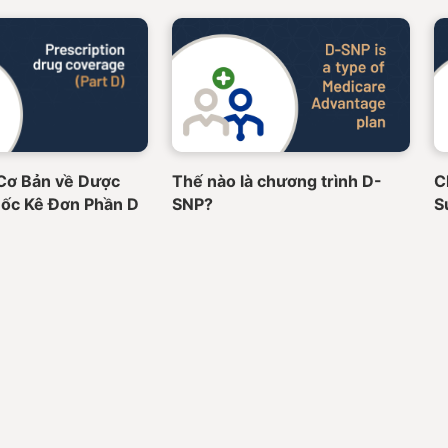
Cơ Bản về Dược
Thế nào là chương trình D-
C
ốc Kê Đơn Phần D
SNP?
S