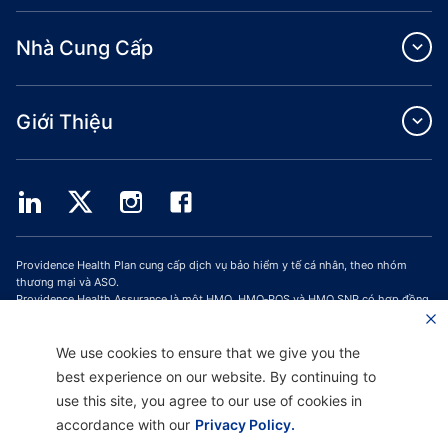
Nhà Cung Cấp
Giới Thiệu
Providence Health Plan cung cấp dịch vụ bảo hiểm y tế cá nhân, theo nhóm
thương mại và ASO.
Providence Health Assurance là một HMO, HMO‐POS và HMO SNP có hợp đồng
với Medicare và Bảo Hiểm Y Tế Oregon. Việc đăng ký Providence Health
Assurance phụ thuộc vào việc gia hạn hợp đồng.
We use cookies to ensure that we give you the
Trang web được cập nhật kể từ ngày: 01/10/2023
best experience on our website. By continuing to
H9047_PHAAM20_M
use this site, you agree to our use of cookies in
accordance with our
Privacy Policy.
Tuyên Bố Miễn Trừ Trách Nhiệm |
Hỗ Trợ Không Phân Biệt Đối Xử và Giao Tiếp