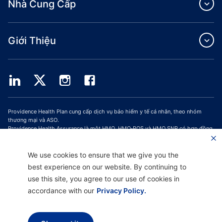
Nhà Cung Cấp
Giới Thiệu
Providence Health Plan cung cấp dịch vụ bảo hiểm y tế cá nhân, theo nhóm
thương mại và ASO.
Providence Health Assurance là một HMO, HMO‐POS và HMO SNP có hợp đồng
với Medicare và Bảo Hiểm Y Tế Oregon. Việc đăng ký Providence Health
Assurance phụ thuộc vào việc gia hạn hợp đồng.
We use cookies to ensure that we give you the
Trang web được cập nhật kể từ ngày: 01/10/2023
best experience on our website. By continuing to
H9047_PHAAM20_M
use this site, you agree to our use of cookies in
accordance with our
Privacy Policy.
Tuyên Bố Miễn Trừ Trách Nhiệm |
Hỗ Trợ Không Phân Biệt Đối Xử và Giao Tiếp
|
Thông Báo về Thực Hành Quyền Riêng Tư |
Điều Khoản Sử Dụng & Chính Sách
Quyền Riêng Tư