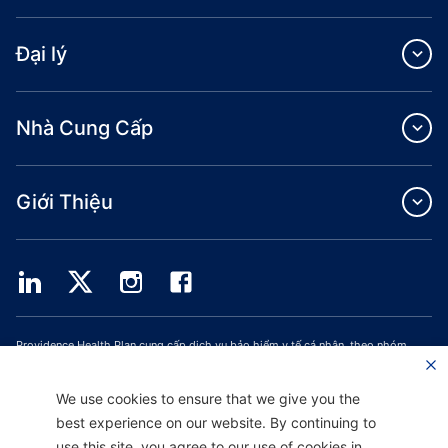
Đại lý
Nhà Cung Cấp
Giới Thiệu
Providence Health Plan cung cấp dịch vụ bảo hiểm y tế cá nhân, theo nhóm
thương mại và ASO.
Providence Health Assurance là một HMO, HMO‐POS và HMO SNP có hợp đồng
với Medicare và Bảo Hiểm Y Tế Oregon. Việc đăng ký Providence Health
We use cookies to ensure that we give you the
Assurance phụ thuộc vào việc gia hạn hợp đồng.
best experience on our website. By continuing to
use this site, you agree to our use of cookies in