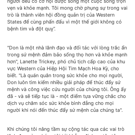
người đều có cơ hội được sống một cuộc sống trọn
vẹn và khỏe mạnh. Tôi mong chờ phụng sự trong vai
trò là thành viên hội đồng quản trị của Western
States để cùng phấn đấu vì một thế giới không có
bệnh tim và đột quỵ”.
"Don là một nhà lãnh đạo và đối tác với lòng trắc ẩn
trong sứ mệnh đảm bảo sống thọ hơn và khỏe mạnh
hơn", Lanette Trickey, phó chủ tịch cấp cao của khu
vực Western của Hiệp Hội Tim Mạch Hoa Kỳ, cho
biết. "Là quán quân trong sức khỏe cho mọi người,
Don luôn tìm kiếm nhiều giải pháp để thúc đẩy sứ
mệnh và công việc cứu người của chúng tôi. Ông ấy
đã - và sẽ tiếp tục là - một điểm tựa vững chắc cho
dịch vụ chăm sóc sức khỏe bình đẳng cho mọi
người khi nói đến thúc đẩy sứ mệnh của chúng ta".
Khi chúng tôi nâng tầm sự cộng tác qua các vai trò