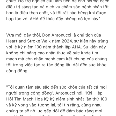
chức. Hỗ trợ nghiên cứu làm tiền đề cho những cách
điều trị sáng tạo và dịch vụ chăm sóc bệnh nhân tốt
hơn là điều then chốt, và tôi rất hào hứng khi được
hợp tác với AHA để thúc đẩy những nỗ lực này".
Vừa mới đây thôi, Don Antonucci là chủ tịch của
Heart and Stroke Walk năm 2024, sự kiện này trùng
với lễ kỷ niệm 100 năm thành lập AHA. Sự kiện này
không chỉ nâng cao nhận thức về sức khỏe tim
mạch mà còn nhấn mạnh cam kết chung của chúng
tôi trong việc tạo ra tác động lâu dài đến sức khỏe
cộng đồng.
"Tôi quan tâm sâu sắc đến sức khỏe của tất cả mọi
người trong cộng đồng", Antonucci nói. "Khi Hiệp
Hội Tim Mạch Hoa Kỳ kỷ niệm sinh nhật lần thứ 100
và kỳ vọng vào tương lai, tôi tin rằng, cùng nhau,
chúng ta sẽ nỗ lực gấp đôi để đảm bảo rằng mọi