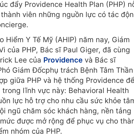
úc đẩy Providence Health Plan (PHP) n
o thành viên những nguồn lực có tác độ
oncierge.
ảo Hiểm Y Tế Mỹ (AHIP) năm nay, Giám
i của PHP, Bác sĩ Paul Giger, đã cùng
trick Lee của
Providence
và Bác sĩ
 Phó Giám Đốcphụ trách Bệnh Tâm Thần
 hợp giữa PHP và hệ thống Providence đ
g trong lĩnh vực này: Behavioral Health
uồn lực hỗ trợ cho nhu cầu sức khỏe tâ
đội ngũ chăm sóc khách hàng, nền tảng
n mức được mở rộng để phục vụ cho thà
hiểm nhóm của PHP.