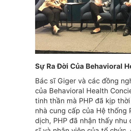
Sự Ra Đời Của Behavioral H
Bác sĩ Giger và các đồng ng
của Behavioral Health Conci
tinh thần mà PHP đã kịp thời
nhà cung cấp của Hệ thống P
dịch, PHP đã nhận thấy nhu 
sĩ và nhân viên của tổ chức,