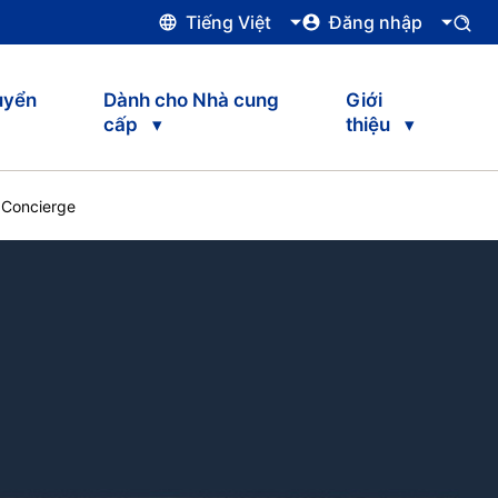
Tiếng Việt
Đăng nhập
uyển
Dành cho Nhà cung
Giới
cấp
thiệu
h Concierge