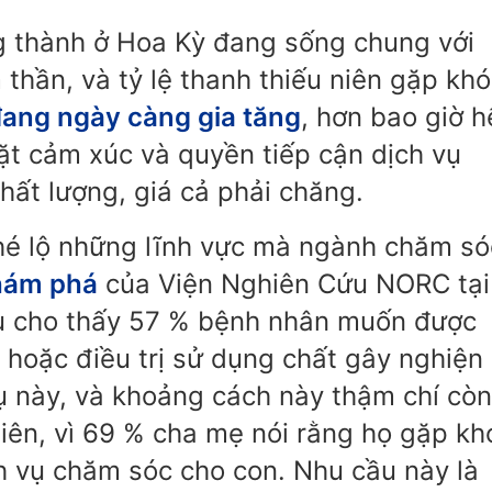
ng thành ở Hoa Kỳ đang sống chung với
thần, và tỷ lệ thanh thiếu niên gặp khó
ang ngày càng gia tăng
, hơn bao giờ h
ặt cảm xúc và quyền tiếp cận dịch vụ
hất lượng, giá cả phải chăng.
hé lộ những lĩnh vực mà ngành chăm só
hám phá
của Viện Nghiên Cứu NORC tại
u cho thấy 57 % bệnh nhân muốn được
hoặc điều trị sử dụng chất gây nghiện
ụ này, và khoảng cách này thậm chí còn
niên, vì 69 % cha mẹ nói rằng họ gặp kh
ch vụ chăm sóc cho con. Nhu cầu này là