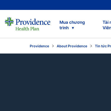
Mua chương
Tài
trình
Viê
Providence
About Providence
Tin tức P