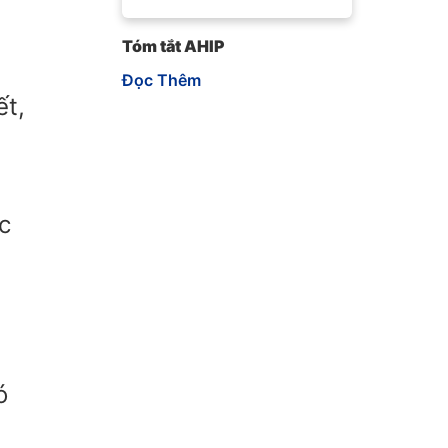
Tóm tắt AHIP
Đọc Thêm
ết,
c
ó