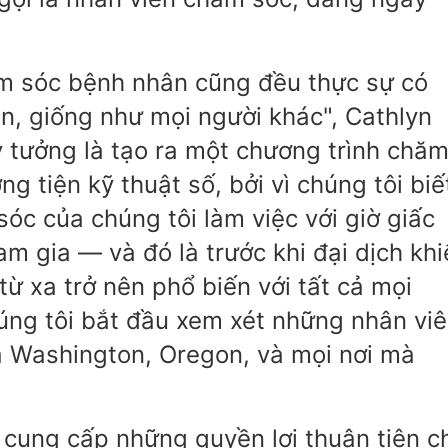
ăm sóc bệnh nhân cũng đều thực sự có
n, giống như mọi người khác", Cathlyn
ý tưởng là tạo ra một chương trình chă
g tiện kỹ thuật số, bởi vì chúng tôi biế
óc của chúng tôi làm việc với giờ giấc
m gia ― và đó là trước khi đại dịch khi
ừ xa trở nên phổ biến với tất cả mọi
húng tôi bắt đầu xem xét những nhân vi
a Washington, Oregon, và mọi nơi mà
 cung cấp những quyền lợi thuận tiện c