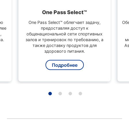
One Pass Select™
ую
One Pass Select™ облегчает задачу,
Обе
лее
предоставляя доступ к
,
общенациональной сети спортивных
a.
залов и тренировок по требованию, а
м
также доставку продуктов для
As
здорового питания.
Подробнее