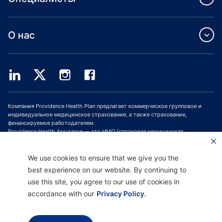
О нас
Компания Providence Health Plan предлагает коммерческое групповое и
индивидуальное медицинское страхование, а также страхование,
финансируемое работодателем.
Providence Health Assurance — это HMO (страховая медицинская
организация, СМО), HMO-POS (СМО с пунктом обслуживания) и HMO SNP
(СМО с планами для лиц с особыми потребностями), имеющая договоры с
Medicare и Oregon Health Plan. Зачисление в программу медицинского
We use cookies to ensure that we give you the
страхования Providence Health Assurance зависит от продления договора.
best experience on our website. By continuing to
use this site, you agree to our use of cookies in
accordance with our
Privacy Policy.
Отказ от ответственности |
Отсутствие дискриминации и поддержка
общения |
Уведомление о соблюдении конфиденциальности |
Условия
использования и политика конфиденциальности