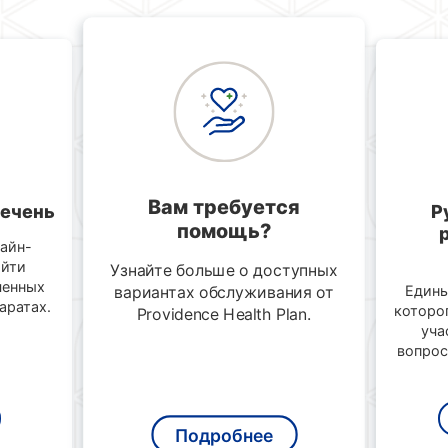
Вам требуется
ечень
Р
помощь?
айн-
айти
Узнайте больше о доступных
ченных
Едины
вариантах обслуживания от
аратах.
которо
Providence Health Plan.
уча
вопрос
Подробнее