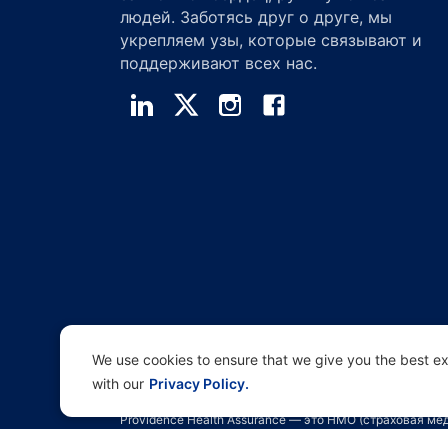
людей. Заботясь друг о друге, мы
укрепляем узы, которые связывают и
поддерживают всех нас.
We use cookies to ensure that we give you the best exp
with our
Privacy Policy.
Компания Providence Health Plan предлагает коммерч
Providence Health Assurance — это HMO (страховая 
потребностями), имеющая договоры с Medicare и Orego