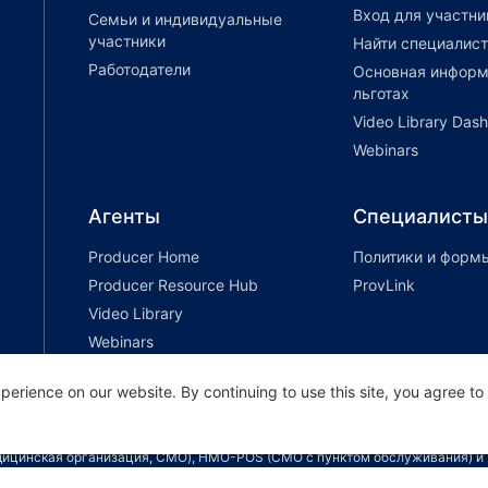
Вход для участни
Семьи и индивидуальные
участники
Найти специалист
Работодатели
Основная информ
льготах
Video Library Das
Webinars
Агенты
Специалисты
Producer Home
Политики и форм
Producer Resource Hub
ProvLink
Video Library
Webinars
erience on our website. By continuing to use this site, you agree to
еское групповое и индивидуальное медицинское страхование, а также стр
медицинская организация, СМО), HMO-POS (СМО с пунктом обслуживания) 
n Health Plan. Зачисление в программу медицинского страхования Providen