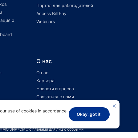
ков
Портал для работодателей
а
Access Bill Pay
ация о
Webinars
hboard
О нас
ы
О нас
Карьера
Новости и пресса
Связаться с нами
 our use of cookies in accordance
Okay, got it.
ахование, финансируемое работодателем.
и HMO SNP (СМО с планами для лиц с особыми
ce Health Assurance зависит от продления договора.