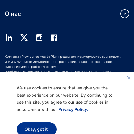
О нас
Компания Providence Health Plan предлагает коммерческое групповое и
индивидуальное медицинское страхование, а также страхование,
финансируемое работодателем.
Providence Health Assurance — это HMO (страховая медицинская
организация, СМО), HMO-POS (СМО с пунктом обслуживания) и HMO SNP
(СМО с планами для лиц с особыми потребностями), имеющая договоры с
Medicare и Oregon Health Plan. Зачисление в программу медицинского
We use cookies to ensure that we give you the
страхования Providence Health Assurance зависит от продления договора.
best experience on our website. By continuing to
use this site, you agree to our use of cookies in
accordance with our
Privacy Policy.
Отказ от ответственности |
Отсутствие дискриминации и поддержка
общения |
Уведомление о соблюдении конфиденциальности |
Условия
использования и политика конфиденциальности
Okay, got it.