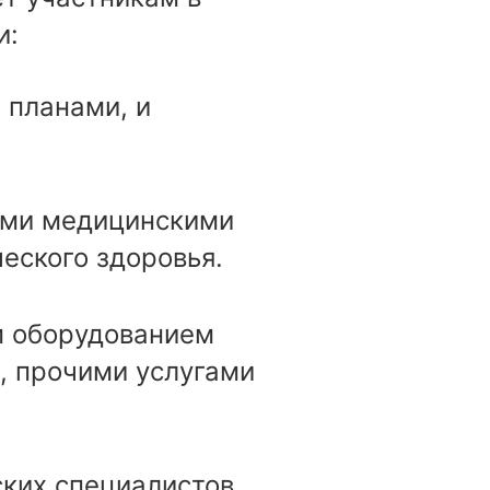
и:
 планами, и
выми медицинскими
еского здоровья.
м оборудованием
, прочими услугами
ких специалистов.