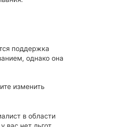
ется поддержка
анием, однако она
ите изменить
иалист в области
у вас нет льгот,