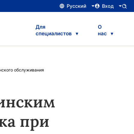
Русский
Вход
Для
О
специалистов
нас
нского обслуживания
инским
ка при