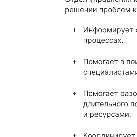
решении проблем ка
Информирует о
процессах.
Помогает в по
специалистами
Помогает разо
длительного п
и ресурсами.
Координирует 