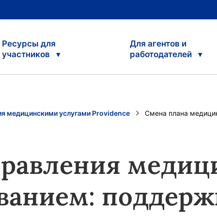
Ресурсы для
Для агентов и
участников
работодателей
ия медицинскими услугами Providence
Current:
Смена плана медици
правления медиц
ванием: поддерж