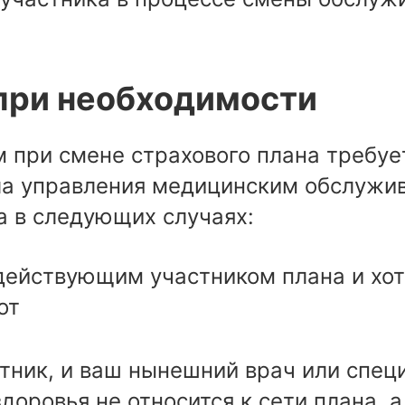
при необходимости
м при смене страхового плана требу
ла управления медицинским обслужив
а в следующих случаях:
действующим участником плана и хот
от
тник, и ваш нынешний врач или спец
доровья не относится к сети плана, а 