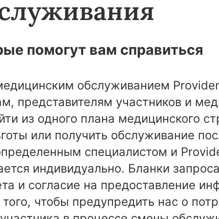
бслуживания
рые помогут вам справиться
медицинским обслуживанием Providenc
ам, представителям участников и ме
ти из одного плана медицинского стр
ьготы или получить обслуживание по
пределенным специалистом и Provid
ается индивидуально. Бланки запроса
ета и согласие на предоставление ин
того, чтобы предупредить нас о потр
 участника в процессе смены обслуж