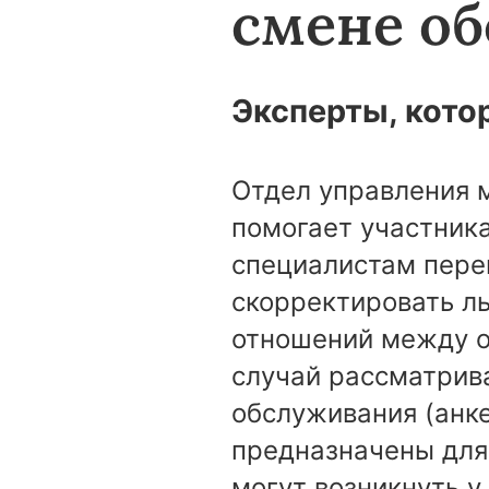
смене о
Эксперты, кото
Отдел управления 
помогает участник
специалистам перей
скорректировать л
отношений между о
случай рассматрив
обслуживания (анк
предназначены для 
могут возникнуть у