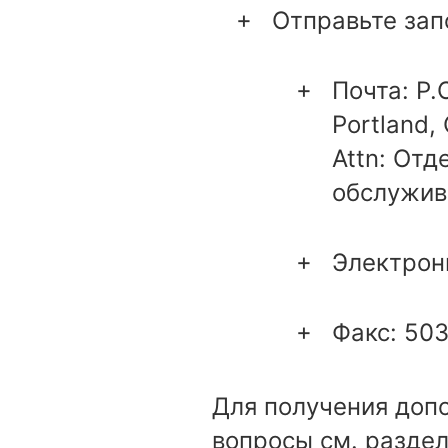
Отправьте зап
Почта: P.
Portland,
Attn: От
обслужив
Электрон
Факс: 50
Для получения доп
вопросы см. разде