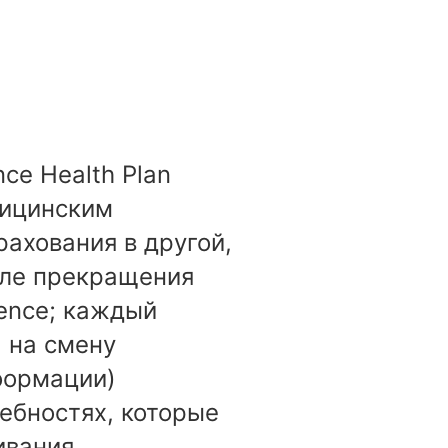
e Health Plan
дицинским
ахования в другой,
сле прекращения
ence; каждый
 на смену
формации)
ебностях, которые
ивания.