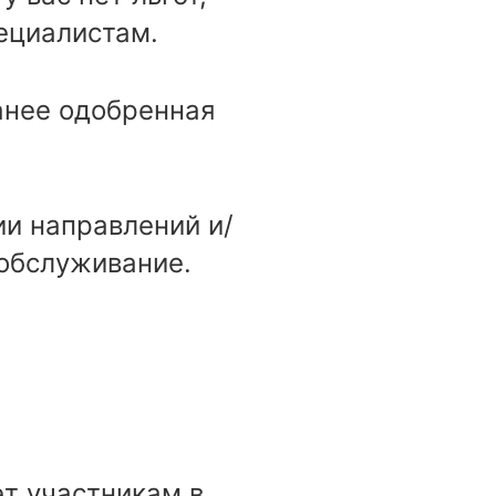
ециалистам.
анее одобренная
ии направлений и/
обслуживание.
т участникам в