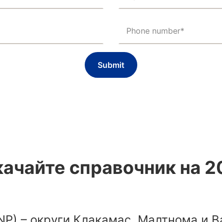
Phone number*
качайте справочник на 2
NP) – округи Клакамас, Малтнома и В