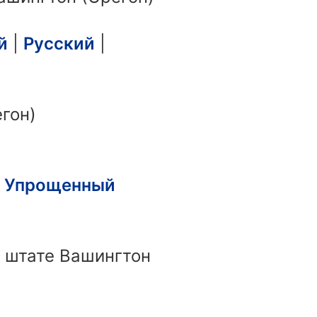
й
|
Русский
|
гон)
|
Упрощенный
в штате Вашингтон