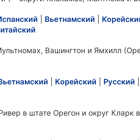
Испанский
|
Вьетнамский
|
Корейски
итайский
Мультномах, Вашингтон и Ямхилл (Оре
Вьетнамский
|
Корейский
|
Русский
Ривер в штате Орегон и округ Кларк 