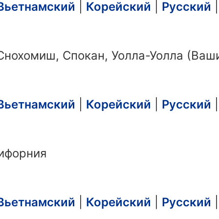
Вьетнамский
|
Корейский
|
Русский
Снохомиш, Спокан, Уолла-Уолла (Ваш
Вьетнамский
|
Корейский
|
Русский
ифорния
Вьетнамский
|
Корейский
|
Русский