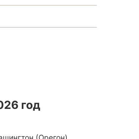
026 год
ашингтон (Орегон)