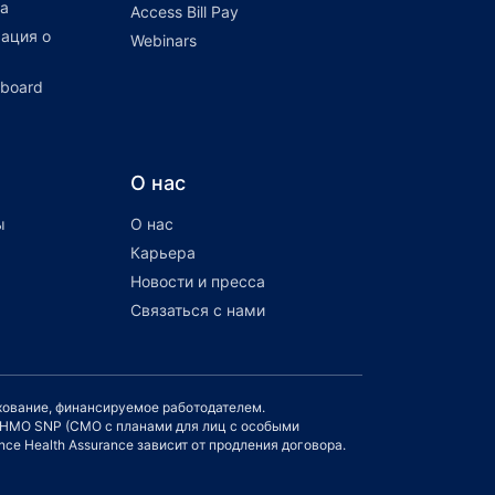
а
Access Bill Pay
ация о
Webinars
hboard
О нас
ы
О нас
Карьера
Новости и пресса
Связаться с нами
ахование, финансируемое работодателем.
и HMO SNP (СМО с планами для лиц с особыми
ce Health Assurance зависит от продления договора.