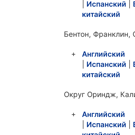
|
Испанский
|
китайский
Бентон, Франклин, 
Английский
|
Испанский
|
китайский
Округ Ориндж, Кал
Английский
|
Испанский
|
китайский