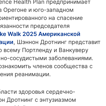
ence Health Plan предпринимает
в Орегоне и юго-западном
риентированного на спасение
бязанности председателя
oke Walk 2025 Американской
ации
, Шэннон Дротнинг представит
о всему Портленду и Ванкуверу
чно-сосудистыми заболеваниями.
ознакомить членов сообщества с
ения реанимации.
бласти здоровья сердечно-
он Дротнинг с энтузиазмом