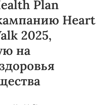
ealth Plan
кампанию Heart
alk 2025,
ую на
здоровья
щества