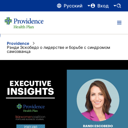
Русский
Вход
Providence
Current:
Рэнди Эскобедо о лидерстве и борьбе с синдромом
самозванца