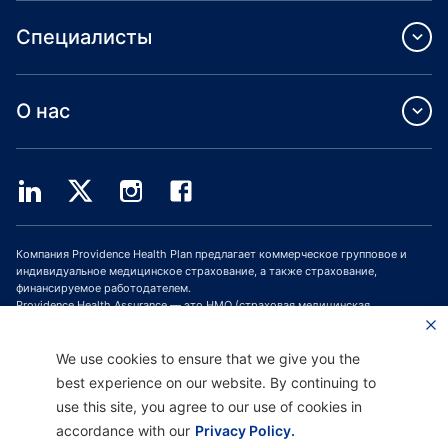
Специалисты
О нас
Компания Providence Health Plan предлагает коммерческое групповое и
индивидуальное медицинское страхование, а также страхование,
финансируемое работодателем.
Providence Health Assurance — это HMO (страховая медицинская
организация, СМО), HMO-POS (СМО с пунктом обслуживания) и HMO SNP
(СМО с планами для лиц с особыми потребностями), имеющая договоры с
Medicare и Oregon Health Plan. Зачисление в программу медицинского
We use cookies to ensure that we give you the
страхования Providence Health Assurance зависит от продления договора.
best experience on our website. By continuing to
use this site, you agree to our use of cookies in
accordance with our
Privacy Policy.
Отказ от ответственности |
Отсутствие дискриминации и поддержка