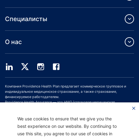
Специалисты
О нас
Компания Providence Health Plan предлагает коммерческое групповое и
индивидуальное медицинское страхование, а также страхование,
финансируемое работодателем.
Providence Health Assurance — это HMO (страховая медицинская
организация, СМО), HMO-POS (СМО с пунктом обслуживания) и HMO SNP
(СМО с планами для лиц с особыми потребностями), имеющая договоры с
Medicare и Oregon Health Plan. Зачисление в программу медицинского
We use cookies to ensure that we give you the
страхования Providence Health Assurance зависит от продления договора.
best experience on our website. By continuing to
use this site, you agree to our use of cookies in