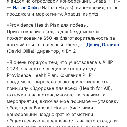
я видел на отраслевой конференции. Слава PHP!»
—
Натан Хейс
(Nathan Hayes), вице-президент по
продажам и маркетингу, Abacus Insights
«Providence Health Plan для победы.
Приготовление обедов для бездомных и
пожертвование $50 на благотворительность за
каждый приготовленный обед», —
Дэвид Оллила
(David Ollila), директор, X BY 2
«Я очень горжусь тем, что участвовала в AHIP
2023 в качестве специалиста по уходу
Providence Health Plan. Компания PHP
продемонстрировала свою приверженность
принципу «Здоровье для всех» (Health for All),
включив в наш стенд множество значимых
мероприятий, включая мое любимое — упаковку
обедов для Blanchet House. Участники
конференции неоднократно отметили
общественную направленность нашего стенда и