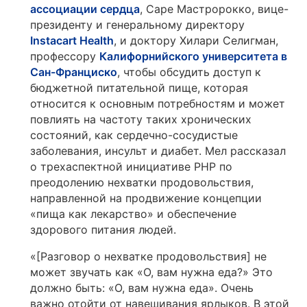
ассоциации сердца
, Саре Мастророкко, вице-
президенту и генеральному директору
Instacart Health
, и доктору Хилари Селигман,
профессору
Калифорнийского университета в
Сан-Франциско
, чтобы обсудить доступ к
бюджетной питательной пище, которая
относится к основным потребностям и может
повлиять на частоту таких хронических
состояний, как сердечно-сосудистые
заболевания, инсульт и диабет. Мел рассказал
о трехаспектной инициативе PHP по
преодолению нехватки продовольствия,
направленной на продвижение концепции
«пища как лекарство» и обеспечение
здорового питания людей.
«[Разговор о нехватке продовольствия] не
может звучать как «О, вам нужна еда?» Это
должно быть: «О, вам нужна еда». Очень
важно отойти от навешивания ярлыков. В этой