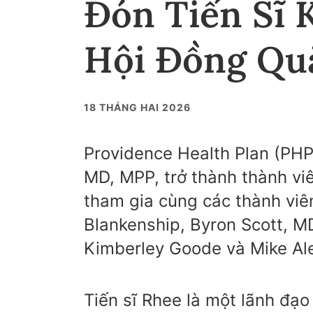
Đón Tiến Sĩ 
Hội Đồng Qu
18 THÁNG HAI 2026
Providence Health Plan (PHP
MD, MPP, trở thành thành vi
tham gia cùng các thành vi
Blankenship, Byron Scott, M
Kimberley Goode và Mike Al
Tiến sĩ Rhee là một lãnh đạ