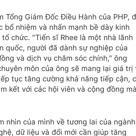
êm Tổng Giám Đốc Điều Hành của PHP, 
c bổ nhiệm và nhấn mạnh bề dày kinh
tổ chức. "Tiến sĩ Rhee là một nhà lãnh
àn quốc, người đã dành sự nghiệp của
đồng và dịch vụ chăm sóc chính," ông
chuyên môn của ông sẽ mang lại giá trị
iếp tục tăng cường khả năng tiếp cận, c
am kết với các hội viên và cộng đồng m
ầm nhìn của mình về tương lai của ngành
hệ, dữ liệu và đổi mới cần giúp tăng