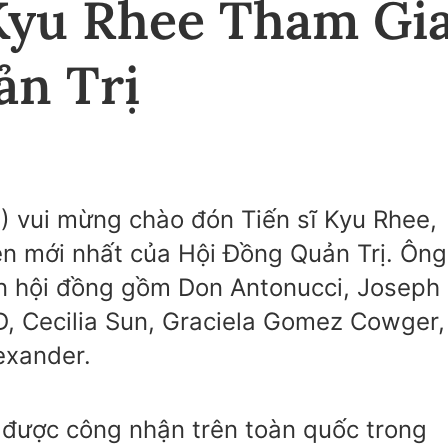
Kyu Rhee Tham Gi
ản Trị
) vui mừng chào đón Tiến sĩ Kyu Rhee,
ên mới nhất của Hội Đồng Quản Trị. Ông
ên hội đồng gồm Don Antonucci, Joseph
D, Cecilia Sun, Graciela Gomez Cowger,
exander.
o được công nhận trên toàn quốc trong