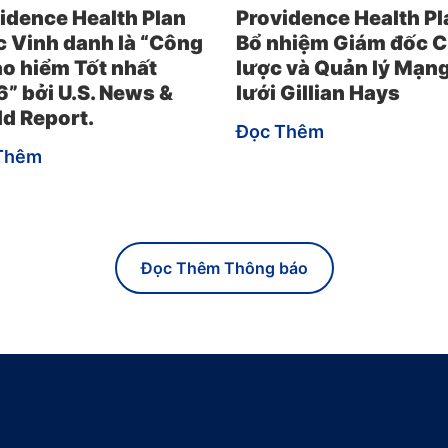
idence Health Plan
Providence Health Pl
 Vinh danh là “Công
Bổ nhiệm Giám đốc C
ảo hiểm Tốt nhất
lược và Quản lý Mạn
” bởi U.S. News &
lưới Gillian Hays
d Report.
Đọc Thêm
Thêm
Đọc Thêm Thông báo