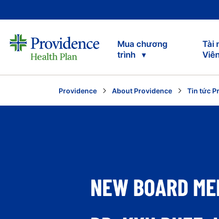
Mua chương
Tài
trình
Viê
Providence
About Providence
Tin tức P